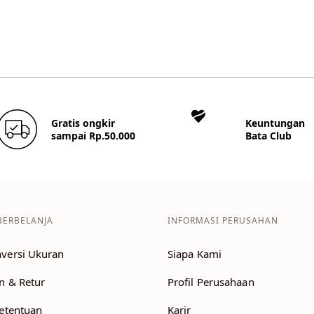
Gratis ongkir
Keuntungan
sampai Rp.50.000
Bata Club
BERBELANJA
INFORMASI PERUSAHAN
versi Ukuran
Siapa Kami
n & Retur
Profil Perusahaan
Ketentuan
Karir