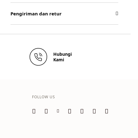
Pengiriman dan retur
Hubungi
Kami
FOLLOW US